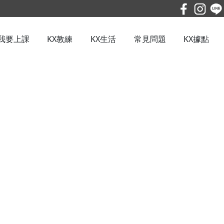
我要上課
KX教練
KX生活
常見問題
KX據點